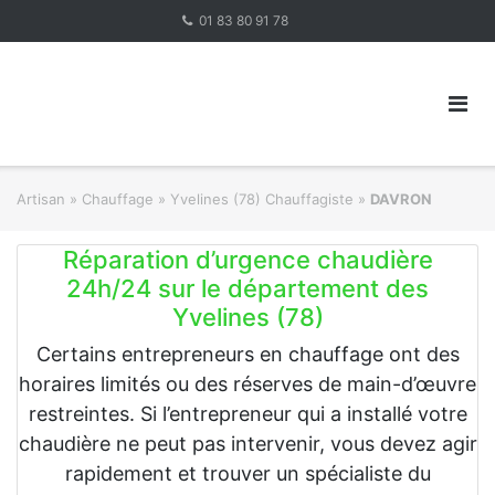
Skip
01 83 80 91 78
to
content
Artisan
»
Chauffage
»
Yvelines (78) Chauffagiste
»
DAVRON
Réparation d’urgence chaudière
24h/24 sur le département des
Yvelines (78)
Certains entrepreneurs en chauffage ont des
horaires limités ou des réserves de main-d’œuvre
restreintes. Si l’entrepreneur qui a installé votre
chaudière ne peut pas intervenir, vous devez agir
rapidement et trouver un spécialiste du