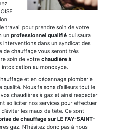
hez
 OISE
ion
 de travail pour prendre soin de votre
on un
professionnel qualifié
qui saura
s interventions dans un syndicat des
me de chauffage vous seront très
dre soin de votre
chaudière à
e intoxication au monoxyde.
 chauffage et en dépannage plomberie
ualité. Nous faisons d’ailleurs tout le
vos chaudières à gaz et ainsi respecter
solliciter nos services pour effectuer
 d’éviter les maux de tête. Ce sont
prise de chauffage sur LE FAY-SAINT-
ères gaz. N’hésitez donc pas à nous