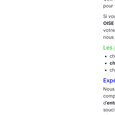
pour 
Si vo
OISE
votr
nous 
Les 
ch
ch
ch
Expé
Nous 
compo
d’
ent
souc