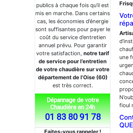
Frisq
publics à chaque fois qu’il est
mis en marche. Dans certains
Votr
cas, les économies d’énergie
répa
sont suffisantes pour payer le
Arti
coût du service d’entretien
d’ins
annuel prévu. Pour garantir
chauf
votre satisfaction,
notre tarif
une f
de service pour l’entretien
urgen
de votre chaudière sur votre
chaud
département de l’Oise (60)
conc
est très correct.
propo
N’oub
Dépannage de votre
fioul
Chaudière en 24h
01 83 80 91 78
Cont
QUE
Faites-vous rappeler !