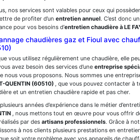
us, nos services sont valables pour ceux qui possèd
ttre de profiter d’un
entretien annuel
. C’est donc un
ance pour vos besoins d’
entretien chaudière à LE 
nnage chaudières gaz et Fioul avec chau
510)
ue vous utilisez régulièrement une chaudière, elle p
vous avez besoin des services d’une
entreprise spéci
ue nous vous proposons. Nous sommes une entrepris
T-QUENTIN (60510)
, que vous pouvez contacter à
ière et un entretien chaudière rapide et pas cher.
plusieurs années d’expérience dans le métier d’entre
NTIN
, nous mettons tout en œuvre pour vous offrir de
réalisés par des
artisans professionnels
. Grâce à not
issons à nos clients plusieurs prestations en entreti
que soit votre problème avec vos appareils de chauf