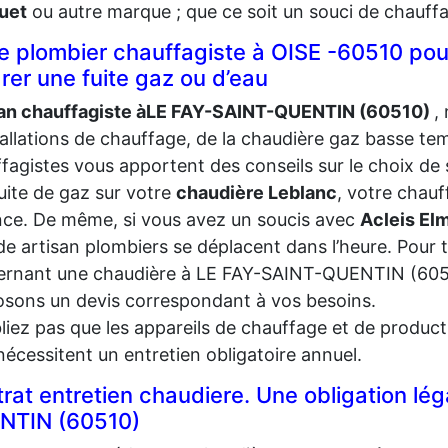
uet
ou autre marque ; que ce soit un souci de chauff
e plombier chauffagiste à OISE -60510 p
rer une fuite gaz ou d’eau
san chauffagiste àLE FAY-SAINT-QUENTIN (60510)
,
tallations de chauffage, de la chaudière gaz basse t
fagistes vous apportent des conseils sur le choix d
uite de gaz sur votre
chaudière
Leblanc
, votre chauf
ce. De même, si vous avez un soucis avec
Acleis El
e artisan plombiers se déplacent dans l’heure. Pour
ernant une chaudière à LE FAY-SAINT-QUENTIN (6051
sons un devis correspondant à vos besoins.
liez pas que les appareils de chauffage et de produc
 nécessitent un entretien obligatoire annuel.
rat entretien chaudiere. Une obligation lé
NTIN (60510)