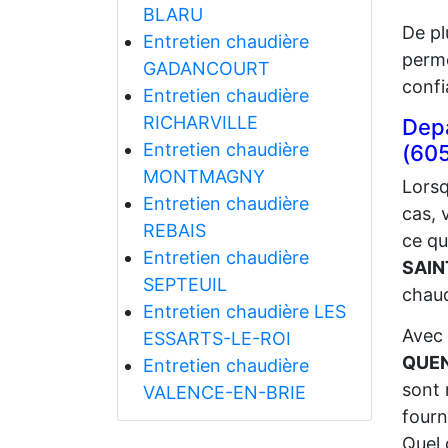
BLARU
De pl
Entretien chaudière
perme
GADANCOURT
confi
Entretien chaudière
RICHARVILLE
Depa
Entretien chaudière
(60
MONTMAGNY
Lorsq
Entretien chaudière
cas, 
REBAIS
ce q
Entretien chaudière
SAIN
SEPTEUIL
chaud
Entretien chaudière LES
Avec 
ESSARTS-LE-ROI
QUE
Entretien chaudière
sont 
VALENCE-EN-BRIE
fourn
Quel 