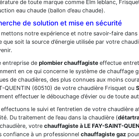
rature de toute marque comme Elm leblanc, Frisquet
ction eau chaude (ballon d’eau chaude).
erche de solution et mise en sécurité
mettons notre expérience et notre savoir-faire dans l
e que soit la source d’énergie utilisée par votre cha
venir.
 entreprise de
plombier chauffagiste
effectue entret
ment en ce qui concerne le système de chauffage ga
es de chaudières, des plus connues aux moins courant
T-QUENTIN (60510) de votre chaudière Frisquet ou
S
ment effectuer le débouchage d’évier ou de toute aut
effectuons le suivi et l’entretien de votre chaudière 
ité. Du traitement de l’eau dans la chaudière (
détartr
 chaudière, votre
chauffagiste à LE FAY-SAINT-QUE
s confiance à un professionnel
chauffagiste gaz
pour