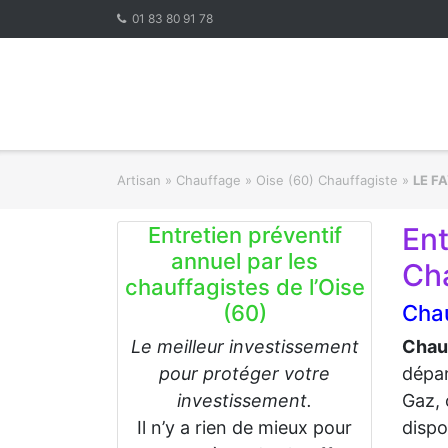
Skip
01 83 80 91 78
to
content
Artisan
»
Chauffage
»
Oise (60) Chauffagiste
»
LE F
En
Entretien préventif
annuel par les
Ch
chauffagistes de l’Oise
(60)
Cha
Le meilleur investissement
Chau
pour protéger votre
dépa
investissement.
Gaz, 
Il n’y a rien de mieux pour
dispo