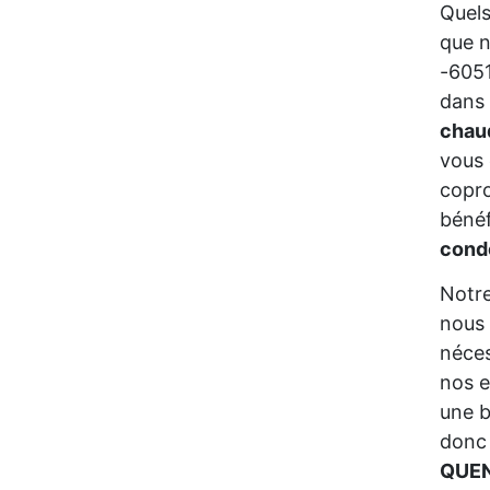
Quels
que n
-6051
dans 
chau
vous 
copro
bénéf
cond
Notre
nous 
néces
nos e
une b
donc 
QUEN