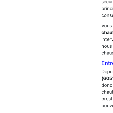
sécur
princ
conse
Vous 
chau
inter
nous 
chau
Entr
Depui
(605
donc 
chauf
prest
pouve