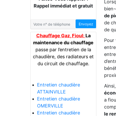
Lors
Rappel immédiat et gratuit
bien-
de p
de ch
Envoyez
de qu
Chauffage Gaz, Fioul:
La
Pour 
maintenance du chauffage
entre
passe par l’entretien de la
entre
chaudière, des radiateurs et
d’ent
du circuit de chauffage.
bénéf
proxi
Entretien chaudière
Ainsi
ATTAINVILLE
écon
Entretien chaudière
a fio
OMERVILLE
comp
Entretien chaudière
le r