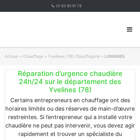
Skip
01 83 80 91 78
to
content
Artisan
»
Chauffage
»
Yvelines (78) Chauffagiste
»
LONGNES
Réparation d’urgence chaudière
24h/24 sur le département des
Yvelines (78)
Certains entrepreneurs en chauffage ont des
horaires limités ou des réserves de main-d’œuvre
restreintes. Si l’entrepreneur qui a installé votre
chaudière ne peut pas intervenir, vous devez agir
rapidement et trouver un spécialiste du