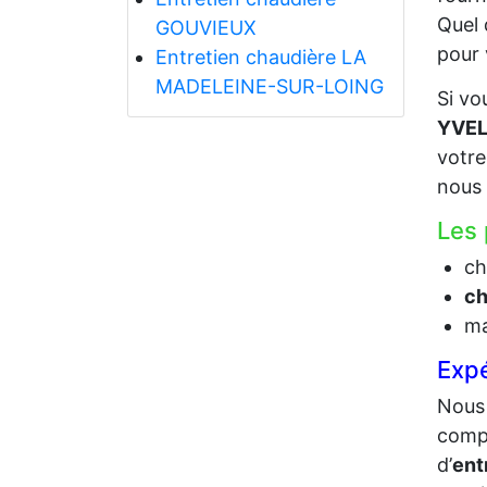
Quel 
GOUVIEUX
pour 
Entretien chaudière LA
MADELEINE-SUR-LOING
Si vo
YVEL
votr
nous 
Les 
ch
ch
ma
Exp
Nous 
compo
d’
ent