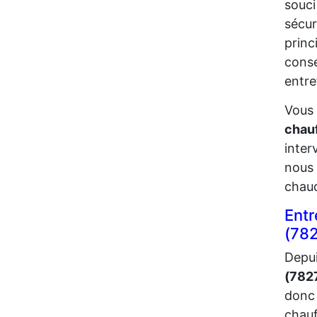
souc
sécur
princ
conse
entre
Vous 
chau
inter
nous 
chau
Entr
(78
Depui
(782
donc 
chauf