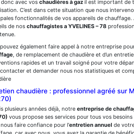
i donc avec vos
chaudières à gaz
il est important de
isation. C’est dans cette situation que nous interveno
ipales fonctionnalités de vos appareils de chauffage.
ils de nos
chauffagistes a YVELINES – 78
profession
tenue.
pouvez également faire appel à notre entreprise pour
ffage
, de remplacement de chaudière et d’un entretie
ventions rapides et un travail soigné pour votre dépa
contacter et demander nous nos statistiques et comp
dière
etien chaudière : professionnel agréé s
270)
s plusieurs années déjà, notre
entreprise de chauf
70)
vous propose ses services pour tous vos besoins 
nous faire confiance pour l’
entretien annuel
de votr
fage, car avec nous, vous avez la garantie de bénéfic