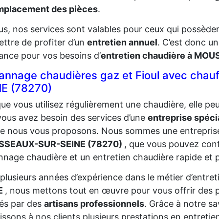
emplacement des pièces
.
us, nos services sont valables pour ceux qui possèd
ttre de profiter d’un
entretien annuel
. C’est donc un
ance pour vos besoins d’
entretien chaudière à MO
annage chaudières gaz et Fioul avec ch
NE (78270)
ue vous utilisez régulièrement une chaudière, elle p
vous avez besoin des services d’une
entreprise spéci
ue nous vous proposons. Nous sommes une entrepris
SEAUX-SUR-SEINE (78270)
, que vous pouvez con
nage chaudière et un entretien chaudière rapide et p
plusieurs années d’expérience dans le métier d’entre
E
, nous mettons tout en œuvre pour vous offrir des p
sés par des
artisans professionnels
. Grâce à notre sa
issons à nos clients plusieurs prestations en entreti