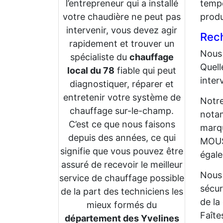
l’entrepreneur qui a installé
tempé
votre chaudière ne peut pas
produ
intervenir, vous devez agir
Rech
rapidement et trouver un
Nous 
spécialiste du
chauffage
Quell
local du 78
fiable qui peut
inter
diagnostiquer, réparer et
entretenir votre système de
Notre
chauffage sur-le-champ.
notam
C’est ce que nous faisons
marqu
depuis des années, ce qui
MOUS
signifie que vous pouvez être
égale
assuré de recevoir le meilleur
Nous 
service de chauffage possible
sécur
de la part des techniciens les
de la
mieux formés du
Faîte
département des Yvelines