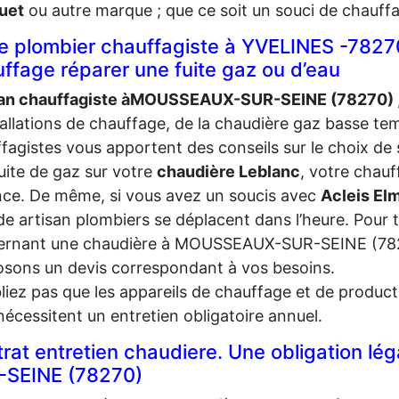
uet
ou autre marque ; que ce soit un souci de chauff
e plombier chauffagiste à YVELINES -782
ffage réparer une fuite gaz ou d’eau
san chauffagiste àMOUSSEAUX-SUR-SEINE (78270)
tallations de chauffage, de la chaudière gaz basse t
fagistes vous apportent des conseils sur le choix d
uite de gaz sur votre
chaudière
Leblanc
, votre chauf
ce. De même, si vous avez un soucis avec
Acleis El
e artisan plombiers se déplacent dans l’heure. Pour
ernant une chaudière à MOUSSEAUX-SUR-SEINE (782
sons un devis correspondant à vos besoins.
liez pas que les appareils de chauffage et de produc
 nécessitent un entretien obligatoire annuel.
rat entretien chaudiere. Une obligation 
-SEINE (78270)