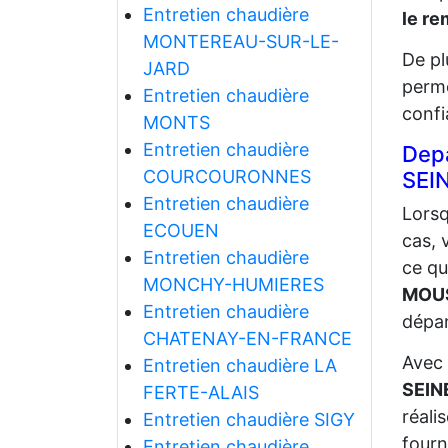
Entretien chaudière
le r
MONTEREAU-SUR-LE-
De pl
JARD
perme
Entretien chaudière
confi
MONTS
Entretien chaudière
Dep
COURCOURONNES
SEI
Entretien chaudière
Lorsq
ECOUEN
cas, 
Entretien chaudière
ce q
MONCHY-HUMIERES
MOUS
Entretien chaudière
dépan
CHATENAY-EN-FRANCE
Avec 
Entretien chaudière LA
SEIN
FERTE-ALAIS
réali
Entretien chaudière SIGY
fourn
Entretien chaudière