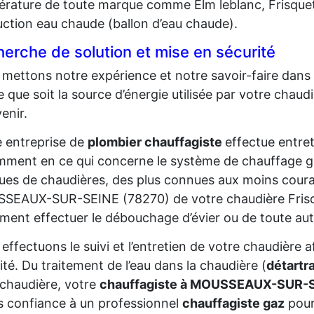
rature de toute marque comme Elm leblanc, Frisquet
ction eau chaude (ballon d’eau chaude).
erche de solution et mise en sécurité
mettons notre expérience et notre savoir-faire dans l
e que soit la source d’énergie utilisée par votre cha
venir.
 entreprise de
plombier chauffagiste
effectue entret
ment en ce qui concerne le système de chauffage ga
es de chaudières, des plus connues aux moins courant
SEAUX-SUR-SEINE (78270) de votre chaudière Fris
ment effectuer le débouchage d’évier ou de toute aut
effectuons le suivi et l’entretien de votre chaudière 
ité. Du traitement de l’eau dans la chaudière (
détartr
 chaudière, votre
chauffagiste à MOUSSEAUX-SUR-
s confiance à un professionnel
chauffagiste gaz
pour