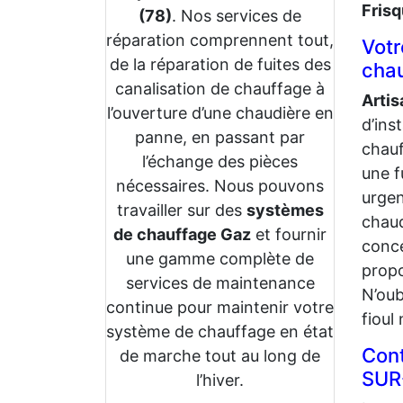
Frisq
(78)
. Nos services de
réparation comprennent tout,
Votr
de la réparation de fuites des
chau
canalisation de chauffage à
Arti
l’ouverture d’une chaudière en
d’ins
panne, en passant par
chauf
l’échange des pièces
une f
nécessaires. Nous pouvons
urgen
travailler sur des
systèmes
chaud
de chauffage Gaz
et fournir
conc
une gamme complète de
propo
services de maintenance
N’oub
continue pour maintenir votre
fioul
système de chauffage en état
Cont
de marche tout au long de
SUR
l’hiver.