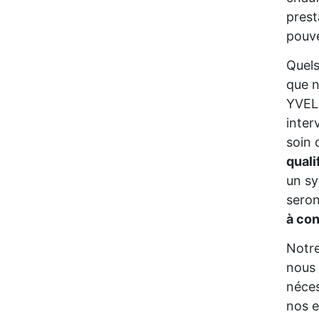
prest
pouve
Quels
que n
YVELI
inter
soin 
quali
un sy
seron
à co
Notre
nous 
néces
nos e