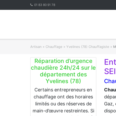
Skip
01 83 80 91 78
to
content
Artisan
»
Chauffage
»
Yvelines (78) Chauffagiste
»
M
En
Réparation d’urgence
chaudière 24h/24 sur le
SE
département des
Yvelines (78)
Cha
Certains entrepreneurs en
Chau
chauffage ont des horaires
dépa
limités ou des réserves de
Gaz, 
main-d’œuvre restreintes. Si
dispo