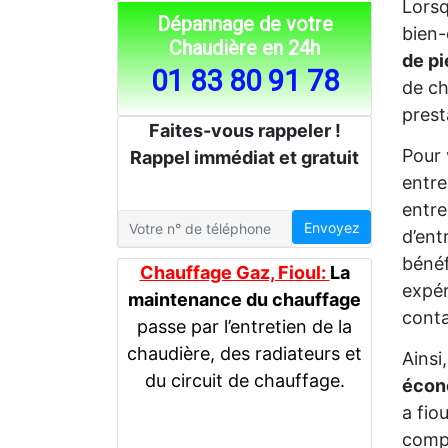
Lors
Dépannage de votre
bien-
Chaudière en 24h
de p
01 83 80 91 78
de c
prest
Faites-vous rappeler !
Pour 
Rappel immédiat et gratuit
entr
entre
Envoyez
d’ent
bénéf
Chauffage Gaz, Fioul:
La
expér
maintenance du chauffage
conta
passe par l’entretien de la
chaudière, des radiateurs et
Ainsi
du circuit de chauffage.
écon
a fio
comp