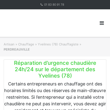
Skip
01 83 80 91 78
to
content
Artisan
»
Chauffage
»
Yvelines (78) Chauffagiste
»
PERDREAUVILLE
Réparation d’urgence chaudière
24h/24 sur le département des
Yvelines (78)
Certains entrepreneurs en chauffage ont des
horaires limités ou des réserves de main-d’œuvre
restreintes. Si l’entrepreneur qui a installé votre
chaudière ne peut pas intervenir, vous devez agir