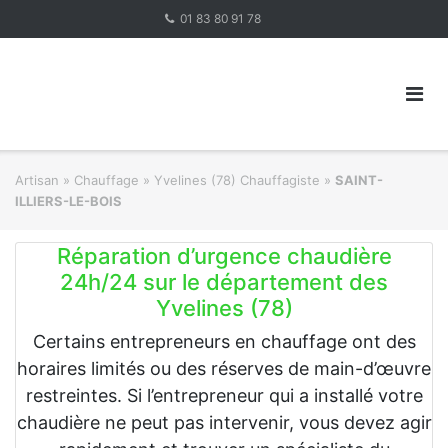
Skip
01 83 80 91 78
to
content
Artisan
»
Chauffage
»
Yvelines (78) Chauffagiste
»
SAINT-
ILLIERS-LE-BOIS
Réparation d’urgence chaudière
24h/24 sur le département des
Yvelines (78)
Certains entrepreneurs en chauffage ont des
horaires limités ou des réserves de main-d’œuvre
restreintes. Si l’entrepreneur qui a installé votre
chaudière ne peut pas intervenir, vous devez agir