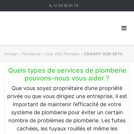
Skip
01 83 80 91 78
to
content
Artisan
»
Plomberie
»
Oise (60) Plombier
»
ERAGNY-SUR-EPTE
Quels types de services de plomberie
pouvons-nous vous aider ?
Que vous soyez propriétaire d’une propriété
privée ou que vous dirigiez une entreprise, il est
important de maintenir l’efficacité de votre
système de plomberie pour éviter un certain
nombre de problèmes de plomberie. Les fuites
cachées, les tuyaux rouillés et même les