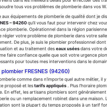
erviens dans les meilleurs délais pour effectuer des t
soudre tous vos problèmes de plomberie dans vos W
 aux équipements de plomberie de qualité dont je disp
NES – 94260
qu’il vous faut pour intervenir chez vou
ce plomberie. Opérationnel dans la région parisienne
e régler votre problème de plomberie dans votre salle 
ement. De plus, je suis le plombier professionnel don
cuation et au traitement des
eaux usées
dans votre d
me faire confiance quelle que soit votre urgence plombi
essants pour toutes mes interventions dans le domain
f plombier FRESNES (94260)
omberie comme dans n’importe quel autre métier, il y 
ce proposé et les
tarifs appliqués
. Plus l’horaire plom
. En effet, les artisans plombiers sont généralement
erie ou un remplacement robinet dans une maison. 
ation sont la plupart du temps proposés à un tarif for