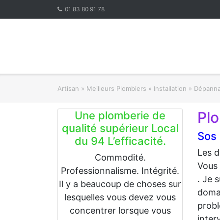
Skip
01 83 80 91 78
to
content
Artisan
»
Meilleurs Plombiers » Installation » Dépa
Pl
Une plomberie de
qualité supérieur Local
Sos
du 94 L’efficacité.
Les d
Commodité.
Vous 
Professionnalisme. Intégrité.
. Je 
Il y a beaucoup de choses sur
domai
lesquelles vous devez vous
probl
concentrer lorsque vous
inter