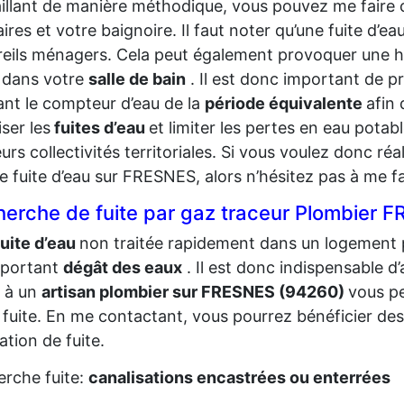
illant de manière méthodique, vous pouvez me faire co
aires et votre baignoire. Il faut noter qu’une fuite d’
eils ménagers. Cela peut également provoquer une h
 dans votre
salle de bain
. Il est donc important de p
ant le compteur d’eau de la
période équivalente
afin 
iser les
fuites d’eau
et limiter les pertes en eau potabl
eurs collectivités territoriales. Si vous voulez donc r
e fuite d’eau sur FRESNES, alors n’hésitez pas à me f
erche de fuite par gaz traceur Plombier 
fuite d’eau
non traitée rapidement dans un logement
mportant
dégât des eaux
. Il est donc indispensable d’
 à un
artisan plombier sur FRESNES (94260)
vous p
 fuite. En me contactant, vous pourrez bénéficier des
ation de fuite.
rche fuite:
canalisations encastrées ou enterrées