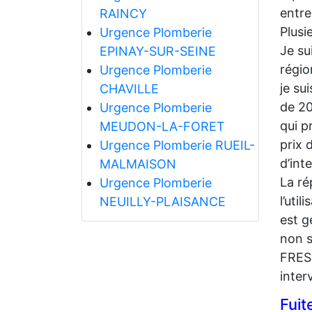
entre
RAINCY
Plusi
Urgence Plomberie
Je su
EPINAY-SUR-SEINE
régio
Urgence Plomberie
je su
CHAVILLE
de 20
Urgence Plomberie
qui p
MEUDON-LA-FORET
prix 
Urgence Plomberie RUEIL-
d’int
MALMAISON
La ré
Urgence Plomberie
l’uti
NEUILLY-PLAISANCE
est g
non s
FRESN
inter
Fuit