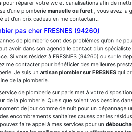
s
pour réparer votre wc et canalisations afin de mettre 
sse d’une plomberie
manuelle ou furet
, vous avez la g
té et d’un prix cadeau en me contactant.
mbier pas cher FRESNES (94260)
annes de plomberie sont des problèmes qu’on ne peut 
 faut avoir dans son agenda le contact d’un spécialiste
ce. Si vous résidez à FRESNES (94260) ou sur le d
z me contacter pour bénéficier des meilleures pres
erie. Je suis un
artisan plombier sur FRESNES
qui p
ne de la plomberie.
ervice de plomberie sur paris met à votre disposition 
ur de la plomberie. Quels que soient vos besoins dans
 moment de jour comme de nuit pour un dépannage u
des encombrements sanitaires causés par les résidus m
pouvez faire appel à mes services pour un
débouchag