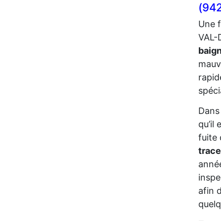
(94
Une f
VAL-D
baig
mauva
rapid
spéci
Dans 
qu’il
fuite
trace
année
inspe
afin 
quelq