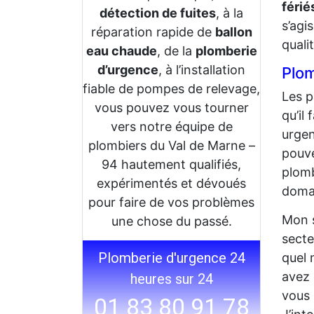
férié
détection de fuites
, à la
s’agi
réparation rapide de
ballon
quali
eau chaude
, de la
plomberie
d’urgence
, à l’installation
Plo
fiable de pompes de relevage,
Les p
vous pouvez vous tourner
qu’il
vers notre équipe de
urgen
plombiers du Val de Marne –
pouve
94 hautement qualifiés,
plomb
expérimentés et dévoués
domai
pour faire de vos problèmes
Mon s
une chose du passé.
secte
Plomberie d'urgence 24
quel
avez 
heures sur 24
vous 
01 83 80 91 78