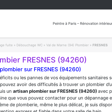
Peintre à Paris – Rénovation intérieu
nnage fuite » Débouchage WC
»
Val de Marne (94) Plombier
»
FRESNES
ombier FRESNES (94260)
 plombier sur FRESNES (94260)
éficits ou les pannes de vos équipements sanitaires so
pouvez avoir des difficultés à trouver un plombier d
suis un
artisan plombier sur FRESNES (94260)
avec p
ne que vous pouvez contacter pour un dépannage e
ème de plomberie, même le plus délicat, je suis dispo
vention express et fiable dans votre salle de bain.