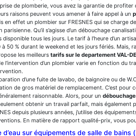
prise de plomberie, vous avez la garantie de profiter d
eurs raisons peuvent vous amener à faire appel à un
p
is en effet un plombier sur FRESNES qui se charge de
n parisienne. Qu’il s’agisse d’un débouchage canalisati
is disponible tous les jours. Le tarif à l’heure d’un ar
 à 50 % durant le weekend et les jours fériés. Mais, r
ropose les meilleurs
tarifs sur le departement VAL
de l’intervention d’un plombier varie en fonction du tra
ervention.
paration d’une fuite de lavabo, de baignoire ou de 
lisation de gros matériel de remplacement. C’est pour c
énéralement raisonnable. Alors, pour un
débouchage
eulement obtenir un travail parfait, mais également pro
ES depuis plusieurs années, j’utilise des équipeme
ventions. En matière de rapport qualité-prix, vous po
e d’eau sur équipements de salle de bains 