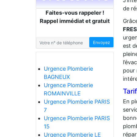
J’int
de ré
Faites-vous rappeler !
Rappel immédiat et gratuit
Grâce
FRES
urgen
Envoyez
est d
plein
l’éva
Urgence Plomberie
pour 
BAGNEUX
intér
Urgence Plomberie
Tari
ROMAINVILLE
En pl
Urgence Plomberie PARIS
servi
7
bonne
Urgence Plomberie PARIS
plomb
15
répar
Urgence Plomberie LE