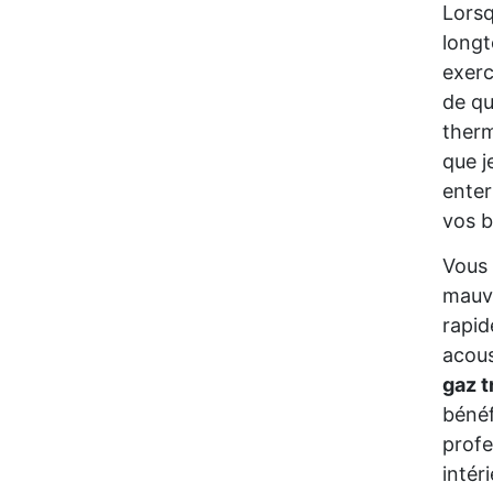
Lorsq
longt
exerc
de qu
ther
que j
enter
vos b
Vous
mauva
rapid
acous
gaz 
bénéf
profe
intér