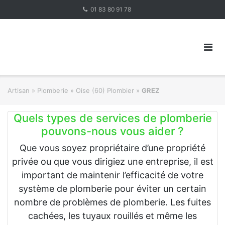
Skip
01 83 80 91 78
to
content
Artisan
»
Plomberie
»
Oise (60) Plombier
»
GREZ
Quels types de services de plomberie
pouvons-nous vous aider ?
Que vous soyez propriétaire d’une propriété
privée ou que vous dirigiez une entreprise, il est
important de maintenir l’efficacité de votre
système de plomberie pour éviter un certain
nombre de problèmes de plomberie. Les fuites
cachées, les tuyaux rouillés et même les