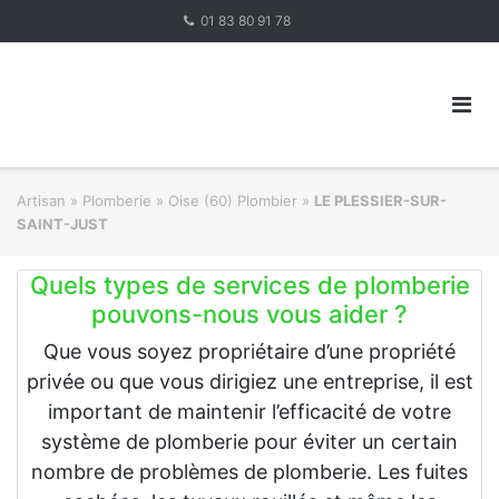
Skip
01 83 80 91 78
to
content
Artisan
»
Plomberie
»
Oise (60) Plombier
»
LE PLESSIER-SUR-
SAINT-JUST
Quels types de services de plomberie
pouvons-nous vous aider ?
Que vous soyez propriétaire d’une propriété
privée ou que vous dirigiez une entreprise, il est
important de maintenir l’efficacité de votre
système de plomberie pour éviter un certain
nombre de problèmes de plomberie. Les fuites