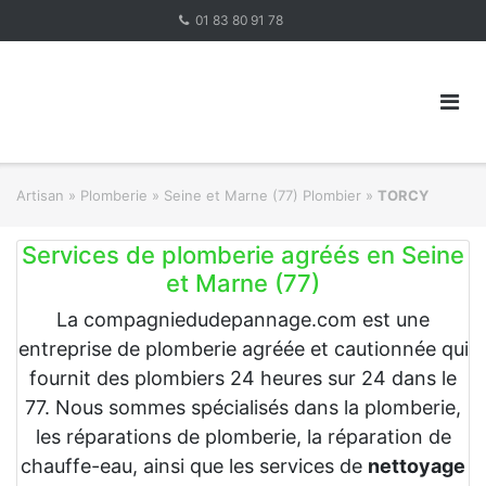
Skip
01 83 80 91 78
to
content
Artisan
»
Plomberie
»
Seine et Marne (77) Plombier
»
TORCY
Services de plomberie agréés en Seine
et Marne (77)
La compagniedudepannage.com est une
entreprise de plomberie agréée et cautionnée qui
fournit des plombiers 24 heures sur 24 dans le
77. Nous sommes spécialisés dans la plomberie,
les réparations de plomberie, la réparation de
chauffe-eau, ainsi que les services de
nettoyage