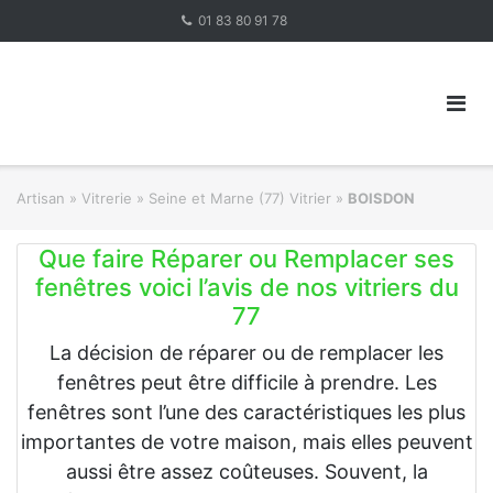
Skip
01 83 80 91 78
to
content
Artisan
»
Vitrerie
»
Seine et Marne (77) Vitrier
»
BOISDON
Que faire Réparer ou Remplacer ses
fenêtres voici l’avis de nos vitriers du
77
La décision de réparer ou de remplacer les
fenêtres peut être difficile à prendre. Les
fenêtres sont l’une des caractéristiques les plus
importantes de votre maison, mais elles peuvent
aussi être assez coûteuses. Souvent, la