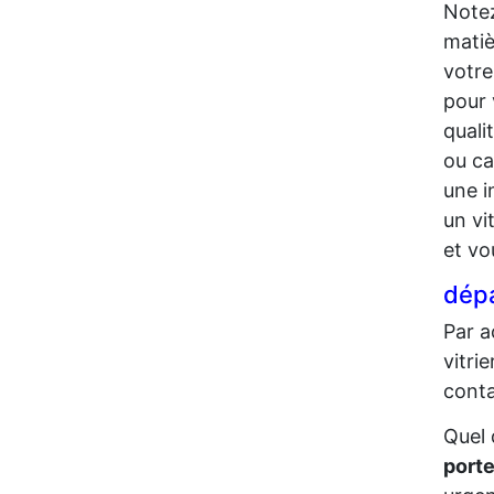
Notez
matiè
votre
pour 
quali
ou ca
une i
un vi
et vo
dépa
Par a
vitri
conta
Quel 
porte