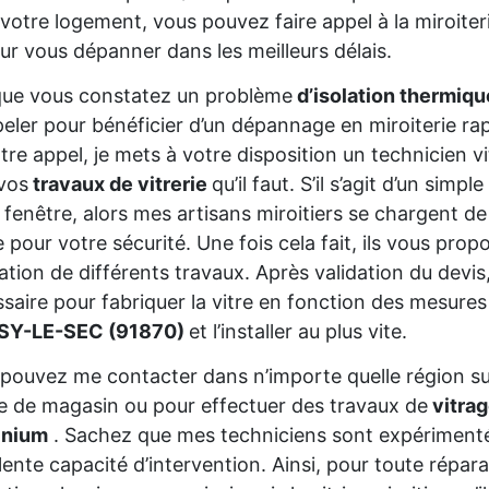
votre logement, vous pouvez faire appel à la miroi
ur vous dépanner dans les meilleurs délais.
que vous constatez un problème
d’isolation thermiq
eler pour bénéficier d’un dépannage en miroiterie rap
tre appel, je mets à votre disposition un technicien vi
vos
travaux de vitrerie
qu’il faut. S’il s’agit d’un sim
 fenêtre, alors mes artisans miroitiers se chargent de
e pour votre sécurité. Une fois cela fait, ils vous prop
sation de différents travaux. Après validation du devis
saire pour fabriquer la vitre en fonction des mesures
SY-LE-SEC (91870)
et l’installer au plus vite.
pouvez me contacter dans n’importe quelle région s
ne de magasin ou pour effectuer des travaux de
vitrag
inium
. Sachez que mes techniciens sont expériment
lente capacité d’intervention. Ainsi, pour toute répar