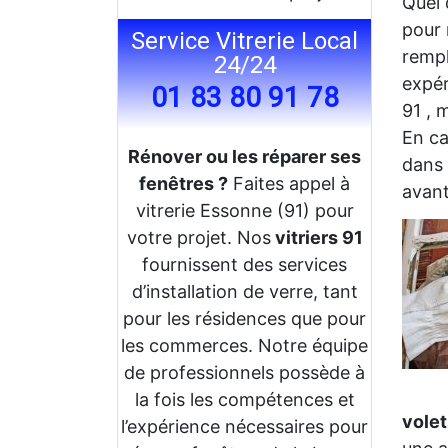
Quel 
pour 
Service Vitrerie Local
rempl
24/24
expér
01 83 80 91 78
91 , 
En ca
Rénover ou les réparer ses
dans 
fenêtres ?
Faites appel à
avant
vitrerie Essonne (91) pour
votre projet. Nos
vitriers 91
fournissent des services
d’installation de verre, tant
pour les résidences que pour
les commerces. Notre équipe
de professionnels possède à
la fois les compétences et
volet
l’expérience nécessaires pour