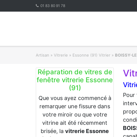
Skip
01 83 80 91 78
to
content
Artisan
»
Vitrerie
»
Essonne (91) Vitrier
»
BOISSY-LE
Vit
Réparation de vitres de
fenêtre vitrerie Essonne
Vitr
(91)
Pour 
Que vous ayez commencé à
inter
remarquer une fissure dans
propo
votre miroir ou que votre
condi
vitrine ait été récemment
BOIS
brisée, la
vitrerie Essonne
capab