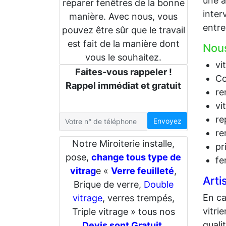
une a
réparer fenêtres de la bonne
inter
manière. Avec nous, vous
entre
pouvez être sûr que le travail
est fait de la manière dont
Nous
vous le souhaitez.
vi
Faites-vous rappeler !
Co
Rappel immédiat et gratuit
re
vi
re
Envoyez
re
Notre Miroiterie installe,
pr
pose,
change tous type de
fe
vitrag
e «
Verre feuilleté
,
Arti
Brique de verre,
Double
En c
vitrage
, verres trempés,
vitri
Triple vitrage » tous nos
quali
Devis sont Gratuit
.