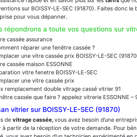
ssistance rapide et en savoir plus sur les
tarifs
que no
ventions sur BOISSY-LE-SEC (91870). Faites donc le 
prise pour vous dépanner.
 répondrons a toute vos questions sur vit
tre cassée assurance
mment réparer une fenêtre cassée ?
mplacer une vitre cassée prix BOISSY-LE-SEC (91870
tre cassée maison ESSONNE
paration vitre fenetre BOISSY-LE-SEC
mplacer une vitre cassée prix
ix remplacement double vitrage cassé vitrier 91
nêtre cassée que faire ? appelez vitrerie ESSONNE –
san vitrier sur BOISSY-LE-SEC (91870)
as de
vit
rage cassée,
vous avez besoin d’une entrepri
er à partir de la réception de votre demande. Pour bé
té, vous avez besoin d’un technicien expérimenté en