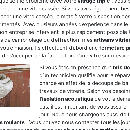
que soit le problème avec votre
vitrage triple
, vous 
reparer une vitre cassée. Si vous avez également beso
acer une vitre cassée, je mets à votre disposition de
imentés. Avec plusieurs années d’expérience dans le
mon entreprise intervient le plus rapidement possible
s de cambriolage ou d’effraction, mes
artisans vitrie
votre maison. Ils effectuent d’abord une
fermeture p
 de s’occuper de la fabrication d’une vitre sur mesure
Si vous êtes en présence d’un
bris de
d’un technicien qualifié pour la répar
charge en effet de la découpe de baie
travaux de vitrerie. Selon vos besoi
l’isolation acoustique
de votre deme
cas, il est important de vous assurer
jour. Nous nous chargeons aussi de l’
s roulants
. Vous pouvez nous contacter tous les jou