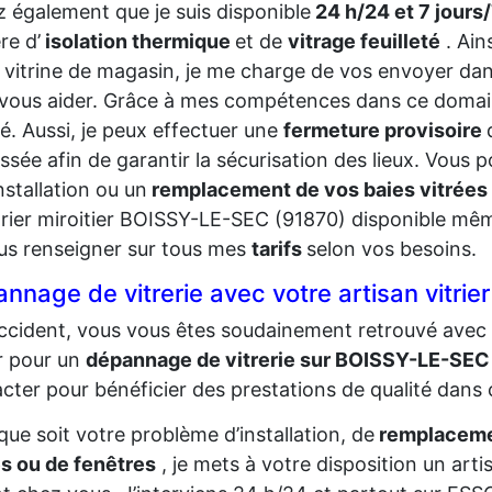
 également que je suis disponible
24 h/24 et 7 jours
re d’
isolation thermique
et de
vitrage feuilleté
. Ain
 vitrine de magasin, je me charge de vos envoyer dans
vous aider. Grâce à mes compétences dans ce domaine,
té. Aussi, je peux effectuer une
fermeture provisoire
ssée afin de garantir la sécurisation des lieux. Vou
nstallation ou un
remplacement de vos baies vitrées
trier miroitier BOISSY-LE-SEC (91870) disponible même
us renseigner sur tous mes
tarifs
selon vos besoins.
nnage de vitrerie avec votre artisan vitri
ccident, vous vous êtes soudainement retrouvé avec 
er pour un
dépannage de vitrerie sur BOISSY-LE-SE
cter pour bénéficier des prestations de qualité dans
que soit votre problème d’installation, de
remplacemen
s ou de fenêtres
, je mets à votre disposition un art