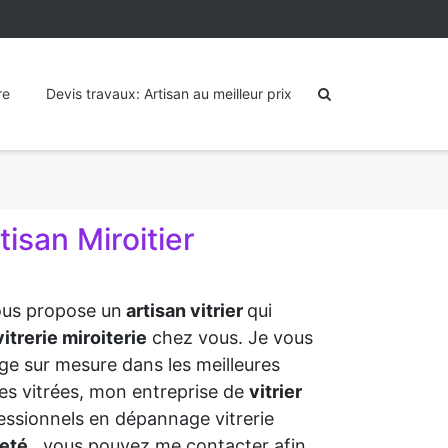
re
Devis travaux: Artisan au meilleur prix
isan Miroitier
vous propose un
artisan vitrier
qui
itrerie miroiterie
chez vous. Je vous
ge sur mesure dans les meilleures
aies vitrées, mon entreprise de
vitrier
essionnels en dépannage vitrerie
leté
, vous pouvez me contacter afin