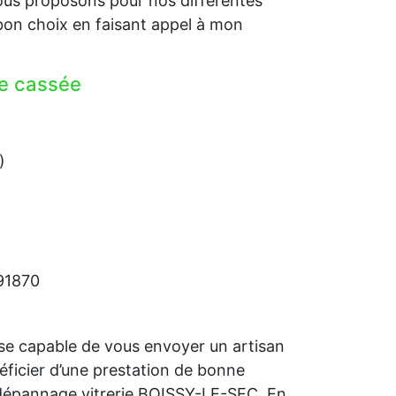
us proposons pour nos différentes
bon choix en faisant appel à mon
re cassée
)
 91870
se capable de vous envoyer un artisan
néficier d’une prestation de bonne
 dépannage vitrerie BOISSY-LE-SEC. En