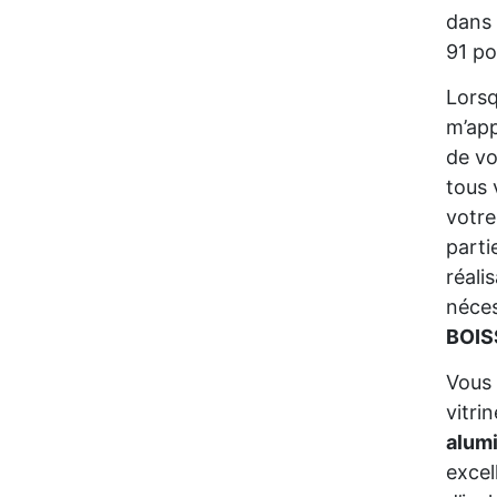
dans 
91 po
Lors
m’app
de vo
tous 
votre
parti
réali
néces
BOIS
Vous 
vitri
alum
excel