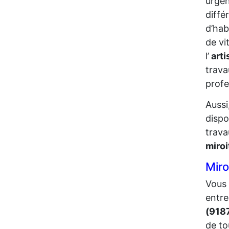
urgen
diffé
d’hab
de vi
l’
arti
trava
profe
Aussi
dispo
trava
miro
Miro
Vous 
entre
(918
de to