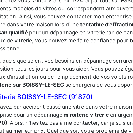
t chez vous. J’interviens 24 h/24 et partout sur ES
rents modèles de vitres qui correspondent aux ouver
itation. Ainsi, vous pouvez contacter mon entreprise 
tre dans votre maison lors d’une
tentative d’effracti
san qualifié
pour un dépannage en vitrerie rapide dans
ux de vitrerie, vous pouvez me faire confiance pour bé
ssionnel.
, quels que soient vos besoins en dépannage serrureri
sition tous les jours pour vous aider. Vous pouvez ég
ux d’installation ou de remplacement de vos volets r
iterie sur BOISSY-LE-SEC
se chargera de vous apport
iterie BOISSY-LE-SEC (91870)
avez par accident cassé une vitre dans votre maison 
prise pour un dépannage
miroiterie vitrerie
en urgen
70)
.Alors, n’hésitez pas à me contacter, car je suis un
ut au meilleur prix. Quel que soit votre problème de 