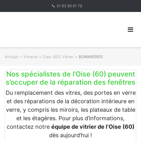
Skip
01 83 80 91 78
to
content
Artisan
»
Vitrerie
»
Oise (60) Vitrier
»
BONNIERES
Nos spécialistes de l’Oise (60) peuvent
s’occuper de la réparation des fenêtres
Du remplacement des vitres, des portes en verre
et des réparations de la décoration intérieure en
verre, y compris les miroirs, les plateaux de table
et les étagères. Pour plus d’informations,
contactez notre
équipe de vitrier de l’Oise (60)
dès aujourd’hui !