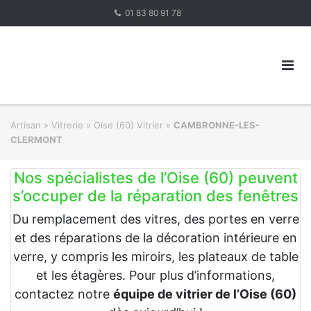
Skip
01 83 80 91 78
to
content
Artisan
»
Vitrerie
»
Oise (60) Vitrier
»
CAMBRONNE-LES-
CLERMONT
Nos spécialistes de l’Oise (60) peuvent
s’occuper de la réparation des fenêtres
Du remplacement des vitres, des portes en verre
et des réparations de la décoration intérieure en
verre, y compris les miroirs, les plateaux de table
et les étagères. Pour plus d’informations,
contactez notre
équipe de vitrier de l’Oise (60)