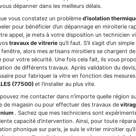
vous dépanner dans les meilleurs délais.
que vous constatez un problème
d’isolation thermiq
eler pour bénéficier d’un dépannage en miroiterie rap
tre appel, je mets à votre disposition un technicien vi
vos
travaux de vitrerie
qu’il faut. S’il s’agit d’un sim
 fenêtre, alors mes artisans miroitiers se chargent de
e pour votre sécurité. Une fois cela fait, ils vous prop
sation de différents travaux. Après validation du devis
saire pour fabriquer la vitre en fonction des mesures
LES (77500)
et l’installer au plus vite.
pouvez me contacter dans n’importe quelle région s
ne de magasin ou pour effectuer des travaux de
vitrag
inium
. Sachez que mes techniciens sont expériment
lente capacité d’intervention. Ainsi, pour toute répar
lation phonique sur paris, je suis le vitrier miroitier 