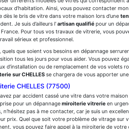
ser différents modèles de vitres qui correspondent 
ocaux d’habitation. Ainsi, vous pouvez contacter mon
e dès le bris de vitre dans votre maison lors d’une
ten
dent. Je suis d’ailleurs l’
artisan qualifié
pour un dépan
e France. Pour tous vos travaux de vitrerie, vous pou
travail sérieux et professionnel.
, quels que soient vos besoins en dépannage serrureri
sition tous les jours pour vous aider. Vous pouvez ég
ux d’installation ou de remplacement de vos volets r
iterie sur CHELLES
se chargera de vous apporter une 
iterie CHELLES (77500)
avez par accident cassé une vitre dans votre maison 
prise pour un dépannage
miroiterie vitrerie
en urgen
s, n’hésitez pas à me contacter, car je suis un excellen
eur prix. Quel que soit votre problème de vitrage sur
ent, vous pouvez faire appel à la miroiterie de vo