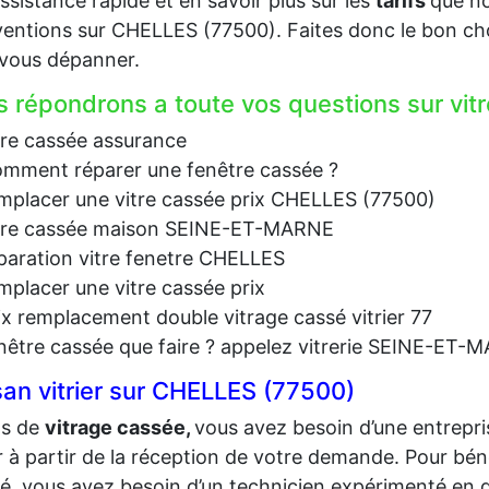
ssistance rapide et en savoir plus sur les
tarifs
que no
ventions sur CHELLES (77500). Faites donc le bon cho
vous dépanner.
 répondrons a toute vos questions sur vit
tre cassée assurance
mment réparer une fenêtre cassée ?
mplacer une vitre cassée prix CHELLES (77500)
tre cassée maison SEINE-ET-MARNE
paration vitre fenetre CHELLES
mplacer une vitre cassée prix
ix remplacement double vitrage cassé vitrier 77
nêtre cassée que faire ? appelez vitrerie SEINE-ET
san vitrier sur CHELLES (77500)
as de
vit
rage cassée,
vous avez besoin d’une entrepri
er à partir de la réception de votre demande. Pour bé
té, vous avez besoin d’un technicien expérimenté en