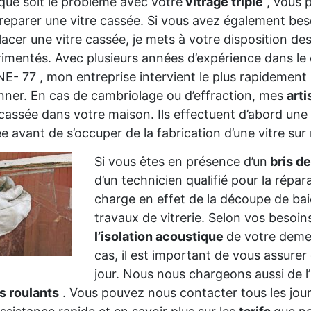
que soit le problème avec votre
vitrage triple
, vous 
reparer une vitre cassée. Si vous avez également beso
acer une vitre cassée, je mets à votre disposition de
imentés. Avec plusieurs années d’expérience dans le 
- 77 , mon entreprise intervient le plus rapidement 
ner. En cas de cambriolage ou d’effraction, mes
arti
 cassée dans votre maison. Ils effectuent d’abord une
e avant de s’occuper de la fabrication d’une vitre su
Si vous êtes en présence d’un
bris de
d’un technicien qualifié pour la répar
charge en effet de la découpe de baie
travaux de vitrerie. Selon vos besoi
l’isolation acoustique
de votre deme
cas, il est important de vous assurer
jour. Nous nous chargeons aussi de l’
s roulants
. Vous pouvez nous contacter tous les jou