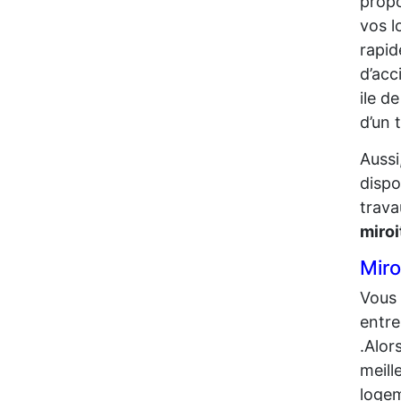
propo
vos l
rapid
d’acci
ile d
d’un 
Aussi
dispo
trava
miro
Miro
Vous 
entre
.Alor
meill
logem