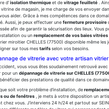
re d’
isolation thermique
et de
vitrage feuilleté
. Ain
 vitrine de magasin, je me charge de vos envoyer dans
vous aider. Grâce à mes compétences dans ce domaine,
té. Aussi, je peux effectuer une
fermeture provisoire
ssée afin de garantir la sécurisation des lieux. Vou
nstallation ou un
remplacement de vos baies vitrées
trier miroitier CHELLES (77500) disponible même les j
igner sur tous mes
tarifs
selon vos besoins.
nnage de vitrerie avec votre artisan vitri
ccident, vous vous êtes soudainement retrouvé avec 
er pour un
dépannage de vitrerie sur CHELLES (7750
bénéficier des prestations de qualité dans ce domain
que soit votre problème d’installation, de
remplacemen
s ou de fenêtres
, je mets à votre disposition un art
t chez vous. J’interviens 24 h/24 et partout sur SE