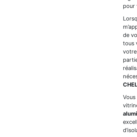
pour 
Lors
m’app
de vo
tous 
votre
parti
réali
néces
CHEL
Vous 
vitri
alum
excel
d’iso