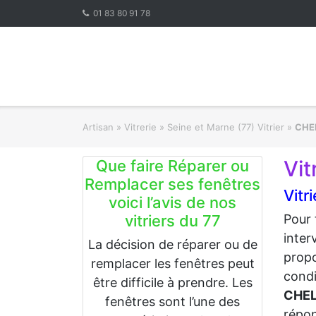
Skip
01 83 80 91 78
to
content
Artisan
»
Vitrerie
»
Seine et Marne (77) Vitrier
»
CHE
Vit
Que faire Réparer ou
Remplacer ses fenêtres
Vitr
voici l’avis de nos
vitriers du 77
Pour 
inter
La décision de réparer ou de
propo
remplacer les fenêtres peut
condi
être difficile à prendre. Les
CHEL
fenêtres sont l’une des
répon