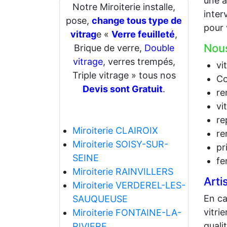
une a
Notre Miroiterie installe,
inter
pose,
change tous type de
pour 
vitrag
e «
Verre feuilleté
,
Nous
Brique de verre,
Double
vitrage
, verres trempés,
vi
Triple vitrage » tous nos
Co
Devis sont Gratuit
.
re
vi
re
Miroiterie CLAIROIX
re
Miroiterie SOISY-SUR-
pr
SEINE
fe
Miroiterie RAINVILLERS
Arti
Miroiterie VERDEREL-LES-
En c
SAUQUEUSE
vitri
Miroiterie FONTAINE-LA-
quali
RIVIERE