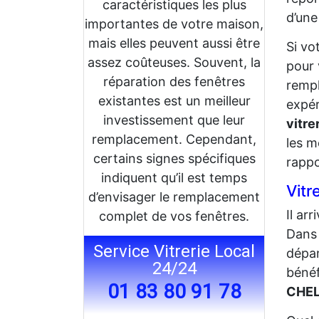
caractéristiques les plus
d’une
importantes de votre maison,
mais elles peuvent aussi être
Si vo
assez coûteuses. Souvent, la
pour 
réparation des fenêtres
rempl
existantes est un meilleur
expér
investissement que leur
vitre
remplacement. Cependant,
les m
certains signes spécifiques
rappo
indiquent qu’il est temps
Vitr
d’envisager le remplacement
Il ar
complet de vos fenêtres.
Dans 
Service Vitrerie Local
dépa
24/24
bénéf
01 83 80 91 78
CHEL