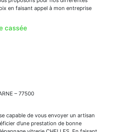
us proposons pour nos différentes
ix en faisant appel à mon entreprise
re cassée
-MARNE – 77500
se capable de vous envoyer un artisan
néficier d’une prestation de bonne
 dépannage vitrerie CHELLES. En faisant