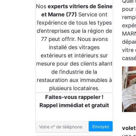
Quel 
Nos
experts vitriers de Seine
pour 
et Marne (77)
Service ont
rempl
l’expérience de tous les types
expér
d’entreprises que la région de
MARNE
77 peut offrir. Nous avons
dépan
installé des vitrages
vitre
extérieurs et intérieurs sur
cassé
mesure pour des clients allant
de l’industrie de la
restauration aux immeubles à
plusieurs locataires.
Faites-vous rappeler !
Rappel immédiat et gratuit
Envoyez
volet