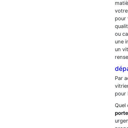
matiè
votre
pour 
quali
ou ca
une i
un vi
rense
dépa
Par a
vitri
pour 
Quel 
porte
urgen