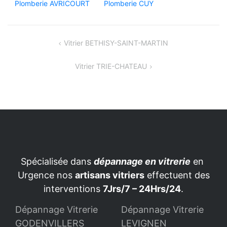
Plomberie AVRICOURT
Plomberie CUY
Navigation
Vitrier BETHISY-SAINT-MARTIN
de
Vitrier TRIE-CHATEAU
l’article
Spécialisée dans
dépannage en vitrerie
en
Urgence nos
artisans vitriers
effectuent des
interventions
7Jrs/7 – 24Hrs/24
.
Dépannage Vitrerie
Dépannage Vitrerie
GODENVILLERS
LEVIGNEN