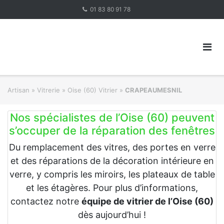
Skip
01 83 80 91 78
to
content
Artisan
»
Vitrerie
»
Oise (60) Vitrier
»
CRAPEAUMESNIL
Nos spécialistes de l’Oise (60) peuvent
s’occuper de la réparation des fenêtres
Du remplacement des vitres, des portes en verre
et des réparations de la décoration intérieure en
verre, y compris les miroirs, les plateaux de table
et les étagères. Pour plus d’informations,
contactez notre
équipe de vitrier de l’Oise (60)
dès aujourd’hui !