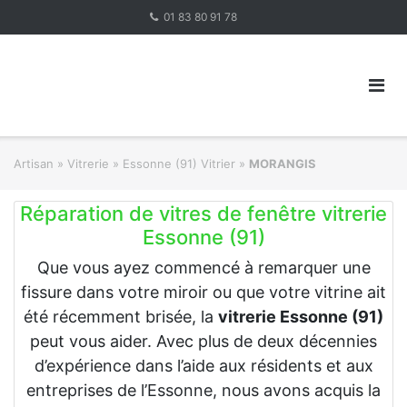
Skip
01 83 80 91 78
to
content
Artisan
»
Vitrerie
»
Essonne (91) Vitrier
»
MORANGIS
Réparation de vitres de fenêtre vitrerie
Essonne (91)
Que vous ayez commencé à remarquer une
fissure dans votre miroir ou que votre vitrine ait
été récemment brisée, la
vitrerie Essonne (91)
peut vous aider. Avec plus de deux décennies
d’expérience dans l’aide aux résidents et aux
entreprises de l’Essonne, nous avons acquis la