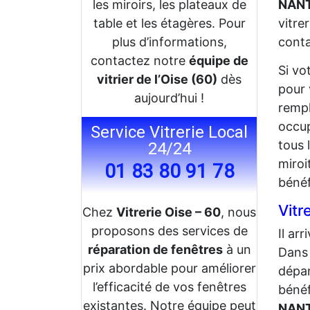
les miroirs, les plateaux de
NANT
table et les étagères. Pour
vitre
plus d’informations,
conta
contactez notre
équipe de
Si vo
vitrier de l’Oise (60)
dès
pour 
aujourd’hui !
rempl
occup
Service Vitrerie Local
tous 
24/24
miroi
01 83 80 91 78
bénéf
Vitr
Chez
Vitrerie Oise – 60
, nous
proposons des services de
Il ar
réparation de fenêtres
à un
Dans 
prix abordable pour améliorer
dépa
l’efficacité de vos fenêtres
bénéf
existantes. Notre équipe peut
NANT