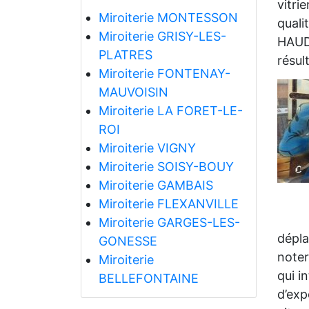
vitri
Miroiterie MONTESSON
quali
Miroiterie GRISY-LES-
HAUDO
PLATRES
résul
Miroiterie FONTENAY-
MAUVOISIN
Miroiterie LA FORET-LE-
ROI
Miroiterie VIGNY
Miroiterie SOISY-BOUY
Miroiterie GAMBAIS
Miroiterie FLEXANVILLE
Miroiterie GARGES-LES-
dépla
GONESSE
noter
Miroiterie
qui i
BELLEFONTAINE
d’exp