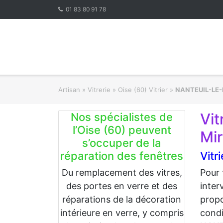
Skip
01 83 80 91 78
to
content
Artisan
»
Vitrerie
»
Oise (60) Vitrier
»
NANTEUIL-LE
Vi
Nos spécialistes de
l’Oise (60) peuvent
Mir
s’occuper de la
réparation des fenêtres
Vit
Du remplacement des vitres,
Pour 
des portes en verre et des
inter
réparations de la décoration
propo
intérieure en verre, y compris
condi