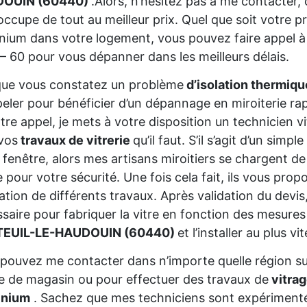
OUIN (60440)
.Alors, n’hésitez pas à me contacter, c
’occupe de tout au meilleur prix. Quel que soit votre 
nium dans votre logement, vous pouvez faire appel à 
– 60 pour vous dépanner dans les meilleurs délais.
que vous constatez un problème
d’isolation thermiq
eler pour bénéficier d’un dépannage en miroiterie rap
tre appel, je mets à votre disposition un technicien vi
vos
travaux de vitrerie
qu’il faut. S’il s’agit d’un sim
 fenêtre, alors mes artisans miroitiers se chargent de
e pour votre sécurité. Une fois cela fait, ils vous prop
sation de différents travaux. Après validation du devis
saire pour fabriquer la vitre en fonction des mesures
EUIL-LE-HAUDOUIN (60440)
et l’installer au plus vit
pouvez me contacter dans n’importe quelle région s
ne de magasin ou pour effectuer des travaux de
vitrag
inium
. Sachez que mes techniciens sont expériment