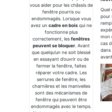
vous aider pour les châssis de
Quel 
fenêtre pourris ou
pour 
endommagés. Lorsque vous
rempl
avez un
cadre en bois
qui ne
expér
fonctionne plus
mon e
correctement, les
fenêtres
cas d
peuvent se bloquer
. Avant
dans 
que quelqu’un ne soit blessé
avant
en essayant d’ouvrir ou de
fermer la fenêtre, faites
réparer votre cadre. Les
serrures de fenêtre, les
charnières et les manivelles
sont des mécanismes de
fenêtre qui peuvent être
endommagés avec le temps.