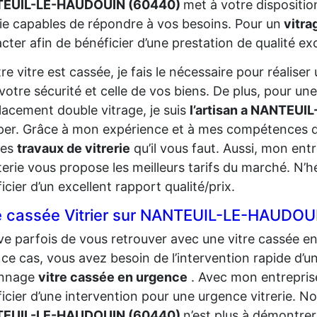
EUIL-LE-HAUDOUIN (60440)
met à votre dispositi
rie capables de répondre à vos besoins. Pour un
vitrag
cter afin de bénéficier d’une prestation de qualité ex
tre vitre est cassée, je fais le nécessaire pour réalis
votre sécurité et celle de vos biens. De plus, pour un
acement double vitrage, je suis
l’artisan a NANTEU
er. Grâce à mon expérience et à mes compétences d
les
travaux de vitrerie
qu’il vous faut. Aussi, mon ent
terie vous propose les meilleurs tarifs du marché. N’
icier d’un excellent rapport qualité/prix.
e cassée Vitrier sur NANTEUIL-LE-HAUDOU
rive parfois de vous retrouver avec une vitre cassée e
ce cas, vous avez besoin de l’intervention rapide d’un
nnage
vitre cassée en urgence
. Avec mon entreprise
icier d’une intervention pour une urgence vitrerie. N
EUIL-LE-HAUDOUIN (60440)
n’est plus à démontrer