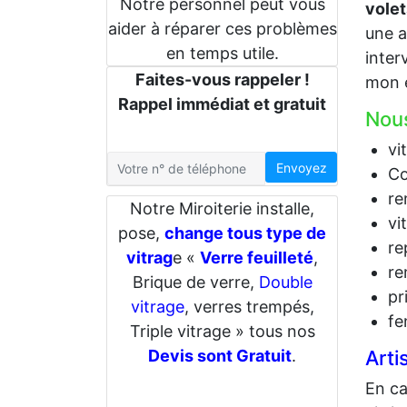
Notre personnel peut vous
volet
aider à réparer ces problèmes
une a
en temps utile.
inter
Faites-vous rappeler !
mon e
Rappel immédiat et gratuit
Nous
vi
Envoyez
Co
re
Notre Miroiterie installe,
vi
pose,
change tous type de
re
vitrag
e «
Verre feuilleté
,
re
Brique de verre,
Double
pr
vitrage
, verres trempés,
fe
Triple vitrage » tous nos
Arti
Devis sont Gratuit
.
En c