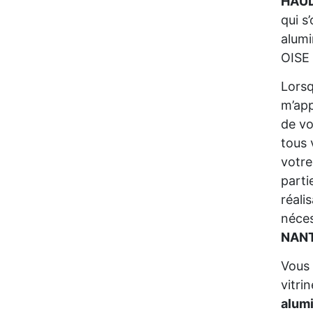
HAUD
qui s
alumi
OISE 
Lors
m’app
de vo
tous 
votre
parti
réali
néces
NANT
Vous 
vitri
alum