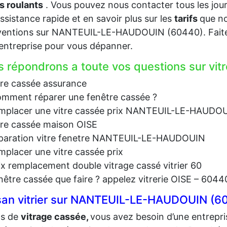
s roulants
. Vous pouvez nous contacter tous les jou
ssistance rapide et en savoir plus sur les
tarifs
que no
ventions sur NANTEUIL-LE-HAUDOUIN (60440). Faites
ntreprise pour vous dépanner.
 répondrons a toute vos questions sur vit
tre cassée assurance
mment réparer une fenêtre cassée ?
mplacer une vitre cassée prix NANTEUIL-LE-HAUDO
tre cassée maison OISE
paration vitre fenetre NANTEUIL-LE-HAUDOUIN
mplacer une vitre cassée prix
ix remplacement double vitrage cassé vitrier 60
nêtre cassée que faire ? appelez vitrerie OISE – 6044
san vitrier sur NANTEUIL-LE-HAUDOUIN (6
as de
vit
rage cassée,
vous avez besoin d’une entrepri