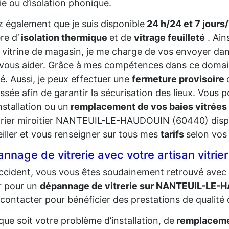
rie ou d’isolation phonique.
 également que je suis disponible
24 h/24 et 7 jours
re d’
isolation thermique
et de
vitrage feuilleté
. Ain
 vitrine de magasin, je me charge de vos envoyer dans
vous aider. Grâce à mes compétences dans ce domaine,
té. Aussi, je peux effectuer une
fermeture provisoire
ssée afin de garantir la sécurisation des lieux. Vou
nstallation ou un
remplacement de vos baies vitrées
trier miroitier NANTEUIL-LE-HAUDOUIN (60440) dispo
iller et vous renseigner sur tous mes
tarifs
selon vos
nnage de vitrerie avec votre artisan vit
ccident, vous vous êtes soudainement retrouvé avec 
er pour un
dépannage de vitrerie sur NANTEUIL-LE
contacter pour bénéficier des prestations de qualité
que soit votre problème d’installation, de
remplacemen