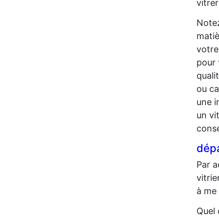
vitre
Notez
matiè
votre
pour 
quali
ou ca
une i
un vi
conse
dépa
Par a
vitri
à me 
Quel 