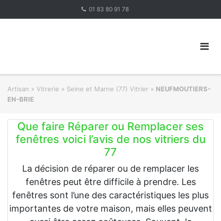
Skip
01 83 80 91 78
to
content
Artisan
»
Vitrerie
»
Seine et Marne (77) Vitrier
»
NEUFMOUTIERS-
EN-BRIE
Que faire Réparer ou Remplacer ses
fenêtres voici l’avis de nos vitriers du
77
La décision de réparer ou de remplacer les
fenêtres peut être difficile à prendre. Les
fenêtres sont l’une des caractéristiques les plus
importantes de votre maison, mais elles peuvent