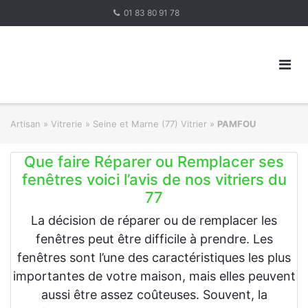
Skip
01 83 80 91 78
to
content
Artisan
»
Vitrerie
»
Seine et Marne (77) Vitrier
»
PAMFOU
Que faire Réparer ou Remplacer ses
fenêtres voici l’avis de nos vitriers du
77
La décision de réparer ou de remplacer les
fenêtres peut être difficile à prendre. Les
fenêtres sont l’une des caractéristiques les plus
importantes de votre maison, mais elles peuvent
aussi être assez coûteuses. Souvent, la