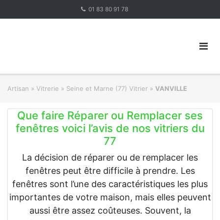
Skip
01 83 80 91 78
to
content
Artisan
»
Vitrerie
»
Seine et Marne (77) Vitrier
»
VANVILLE
Que faire Réparer ou Remplacer ses
fenêtres voici l’avis de nos vitriers du
77
La décision de réparer ou de remplacer les
fenêtres peut être difficile à prendre. Les
fenêtres sont l’une des caractéristiques les plus
importantes de votre maison, mais elles peuvent
aussi être assez coûteuses. Souvent, la