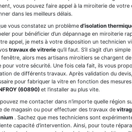
ent, vous pouvez faire appel à la miroiterie de votr
ner dans les meilleurs délais.
que vous constatez un problème
d’isolation thermiq
eler pour bénéficier d’un dépannage en miroiterie rap
tre appel, je mets à votre disposition un technicien vi
vos
travaux de vitrerie
qu’il faut. S’il s’agit d’un sim
 fenêtre, alors mes artisans miroitiers se chargent de
e pour votre sécurité. Une fois cela fait, ils vous prop
sation de différents travaux. Après validation du devis
saire pour fabriquer la vitre en fonction des mesures
NFROY (60890)
et l’installer au plus vite.
pouvez me contacter dans n’importe quelle région s
ne de magasin ou pour effectuer des travaux de
vitrag
inium
. Sachez que mes techniciens sont expériment
lente capacité d’intervention. Ainsi, pour toute répar