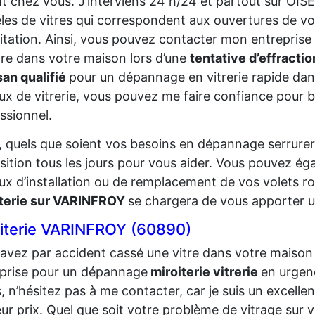
t chez vous. J’interviens 24 h/24 et partout sur OISE
es de vitres qui correspondent aux ouvertures de vo
itation. Ainsi, vous pouvez contacter mon entreprise 
tre dans votre maison lors d’une
tentative d’effracti
san qualifié
pour un dépannage en vitrerie rapide dans
ux de vitrerie, vous pouvez me faire confiance pour bé
ssionnel.
, quels que soient vos besoins en dépannage serrureri
sition tous les jours pour vous aider. Vous pouvez ég
ux d’installation ou de remplacement de vos volets r
iterie sur VARINFROY
se chargera de vous apporter un
iterie VARINFROY (60890)
avez par accident cassé une vitre dans votre maison 
prise pour un dépannage
miroiterie vitrerie
en urgen
s, n’hésitez pas à me contacter, car je suis un excellen
eur prix. Quel que soit votre problème de vitrage sur