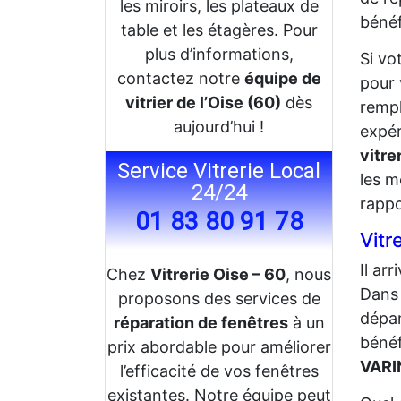
les miroirs, les plateaux de
bénéf
table et les étagères. Pour
plus d’informations,
Si vo
contactez notre
équipe de
pour 
vitrier de l’Oise (60)
dès
rempl
aujourd’hui !
expér
vitre
Service Vitrerie Local
les m
24/24
rappo
01 83 80 91 78
Vitr
Il ar
Chez
Vitrerie Oise – 60
, nous
Dans 
proposons des services de
dépa
réparation de fenêtres
à un
bénéf
prix abordable pour améliorer
VARI
l’efficacité de vos fenêtres
existantes. Notre équipe peut