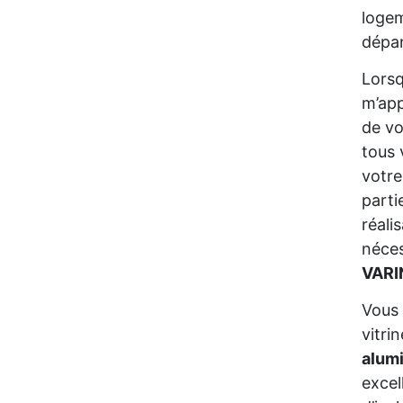
logem
dépan
Lors
m’app
de vo
tous 
votre
parti
réali
néces
VARI
Vous 
vitri
alum
excel