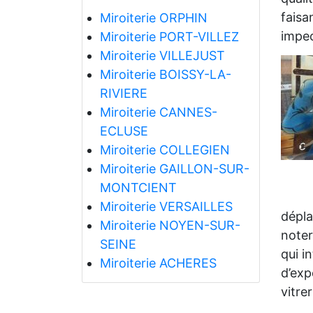
faisa
Miroiterie ORPHIN
impec
Miroiterie PORT-VILLEZ
Miroiterie VILLEJUST
Miroiterie BOISSY-LA-
RIVIERE
Miroiterie CANNES-
ECLUSE
Miroiterie COLLEGIEN
Miroiterie GAILLON-SUR-
MONTCIENT
Miroiterie VERSAILLES
dépla
Miroiterie NOYEN-SUR-
noter
SEINE
qui i
Miroiterie ACHERES
d’exp
vitre