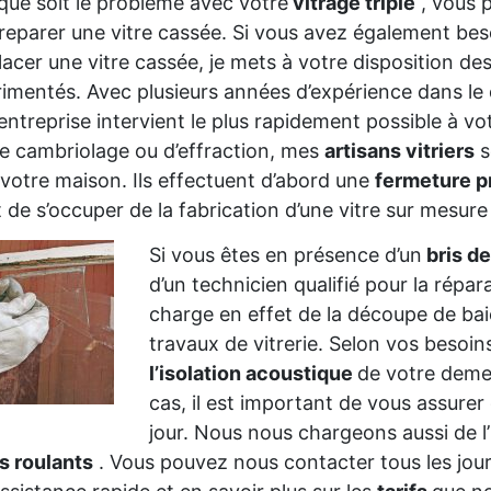
que soit le problème avec votre
vitrage triple
, vous 
reparer une vitre cassée. Si vous avez également beso
acer une vitre cassée, je mets à votre disposition de
imentés. Avec plusieurs années d’expérience dans le d
ntreprise intervient le plus rapidement possible à v
e cambriolage ou d’effraction, mes
artisans vitriers
s
votre maison. Ils effectuent d’abord une
fermeture p
 de s’occuper de la fabrication d’une vitre sur mesure
Si vous êtes en présence d’un
bris de
d’un technicien qualifié pour la répar
charge en effet de la découpe de baie
travaux de vitrerie. Selon vos besoi
l’isolation acoustique
de votre deme
cas, il est important de vous assurer
jour. Nous nous chargeons aussi de l’
s roulants
. Vous pouvez nous contacter tous les jou