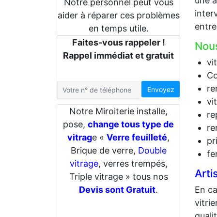
une a
Notre personnel peut vous
inter
aider à réparer ces problèmes
entre
en temps utile.
Faites-vous rappeler !
Nous
Rappel immédiat et gratuit
vi
Co
re
Envoyez
vi
Notre Miroiterie installe,
re
pose,
change tous type de
re
vitrag
e «
Verre feuilleté
,
pr
Brique de verre,
Double
fe
vitrage
, verres trempés,
Arti
Triple vitrage » tous nos
En c
Devis sont Gratuit
.
vitri
quali