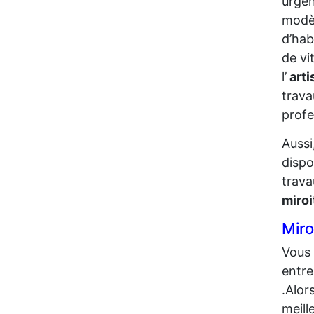
urgen
modèl
d’hab
de vi
l’
arti
trava
profe
Aussi
dispo
trava
miro
Miro
Vous 
entre
.Alor
meill