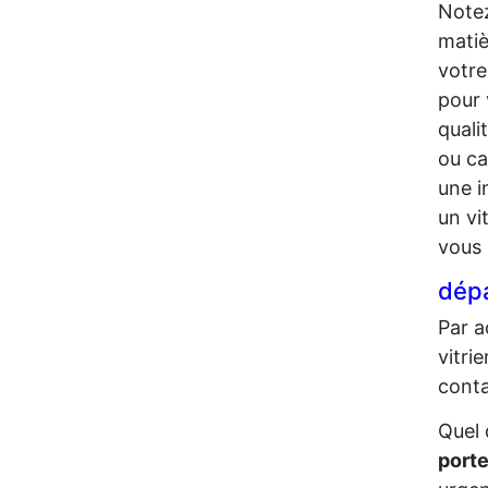
Notez
matiè
votre
pour 
quali
ou ca
une i
un vi
vous 
dépa
Par a
vitri
conta
Quel 
porte