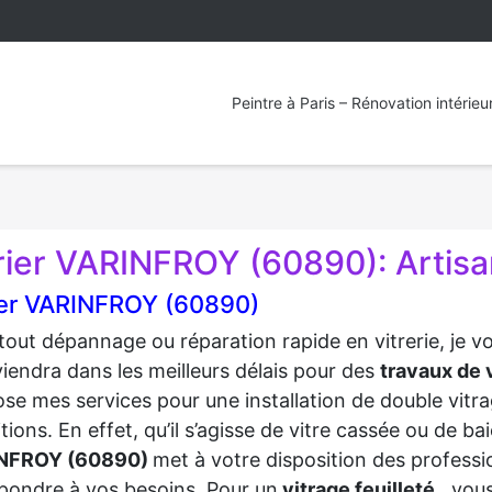
Peintre à Paris – Rénovation intérieu
rier VARINFROY (60890): Artisan
ier VARINFROY (60890)
tout dépannage ou réparation rapide en vitrerie, je 
viendra dans les meilleurs délais pour des
travaux de v
se mes services pour une installation de double vitra
tions. En effet, qu’il s’agisse de vitre cassée ou de b
NFROY (60890)
met à votre disposition des profess
pondre à vos besoins. Pour un
vitrage feuilleté
, vou