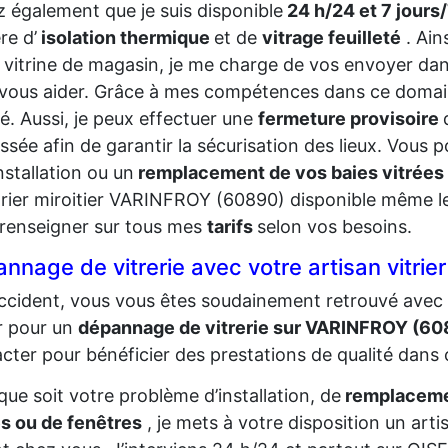
 également que je suis disponible
24 h/24 et 7 jours
re d’
isolation thermique
et de
vitrage feuilleté
. Ain
 vitrine de magasin, je me charge de vos envoyer dans
vous aider. Grâce à mes compétences dans ce domaine,
té. Aussi, je peux effectuer une
fermeture provisoire
ssée afin de garantir la sécurisation des lieux. Vou
nstallation ou un
remplacement de vos baies vitrées
trier miroitier VARINFROY (60890) disponible même les
renseigner sur tous mes
tarifs
selon vos besoins.
nnage de vitrerie avec votre artisan vitri
ccident, vous vous êtes soudainement retrouvé avec 
er pour un
dépannage de vitrerie sur VARINFROY (6
cter pour bénéficier des prestations de qualité dans
que soit votre problème d’installation, de
remplacemen
s ou de fenêtres
, je mets à votre disposition un art