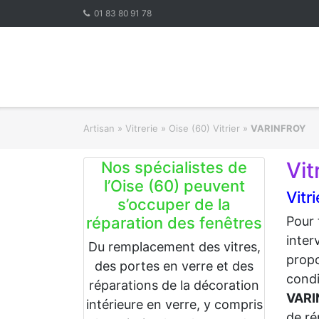
Skip
01 83 80 91 78
to
content
Artisan
»
Vitrerie
»
Oise (60) Vitrier
»
VARINFROY
Vit
Nos spécialistes de
l’Oise (60) peuvent
Vitr
s’occuper de la
réparation des fenêtres
Pour 
inter
Du remplacement des vitres,
propo
des portes en verre et des
condi
réparations de la décoration
VARI
intérieure en verre, y compris
de ré