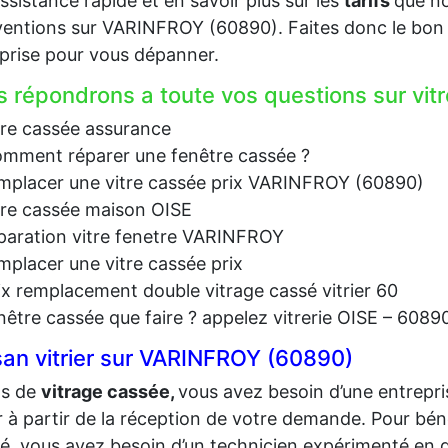
ssistance rapide et en savoir plus sur les
tarifs
que no
ventions sur VARINFROY (60890). Faites donc le bon 
prise pour vous dépanner.
 répondrons a toute vos questions sur vit
tre cassée assurance
mment réparer une fenêtre cassée ?
mplacer une vitre cassée prix VARINFROY (60890)
tre cassée maison OISE
paration vitre fenetre VARINFROY
mplacer une vitre cassée prix
ix remplacement double vitrage cassé vitrier 60
nêtre cassée que faire ? appelez vitrerie OISE – 6089
san vitrier sur VARINFROY (60890)
as de
vit
rage cassée,
vous avez besoin d’une entrepri
er à partir de la réception de votre demande. Pour bé
té, vous avez besoin d’un technicien expérimenté en