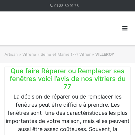
Skip
01 83 80 91 78
to
content
Artisan
»
Vitrerie
»
Seine et Marne (77) Vitrier
»
VILLEROY
Que faire Réparer ou Remplacer ses
fenêtres voici l’avis de nos vitriers du
77
La décision de réparer ou de remplacer les
fenêtres peut être difficile à prendre. Les
fenêtres sont l’une des caractéristiques les plus
importantes de votre maison, mais elles peuvent
aussi être assez coûteuses. Souvent, la