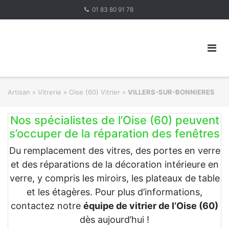
Skip
01 83 80 91 78
to
content
Artisan
»
Vitrerie
»
Oise (60) Vitrier
»
VILLERS-SUR-BONNIERES
Nos spécialistes de l’Oise (60) peuvent
s’occuper de la réparation des fenêtres
Du remplacement des vitres, des portes en verre
et des réparations de la décoration intérieure en
verre, y compris les miroirs, les plateaux de table
et les étagères. Pour plus d’informations,
contactez notre
équipe de vitrier de l’Oise (60)
dès aujourd’hui !