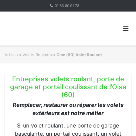
Skip
01 83 80 91 78
to
content
Artisan
»
Volets Roulants
»
Oise (60) Volet Roulant
Entreprises volets roulant, porte de
garage et portail coulissant de l’Oise
(60)
Remplacer, restaurer ou réparer les volets
extérieurs est notre métier
Si un volet roulant, une porte de garage
basculante, un portail coulissant, un volet