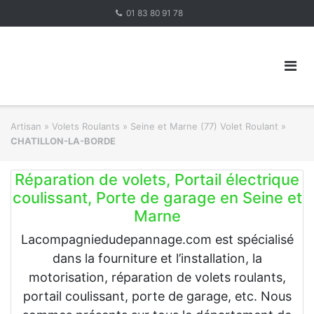
Skip
01 83 80 91 78
to
content
Artisan
»
Volets Roulants
»
Seine et Marne (77) Volet Roulant
»
CHATILLON-LA-BORDE
Réparation de volets, Portail électrique
coulissant, Porte de garage en Seine et
Marne
Lacompagniedudepannage.com est spécialisé
dans la fourniture et l’installation, la
motorisation, réparation de volets roulants,
portail coulissant, porte de garage, etc. Nous