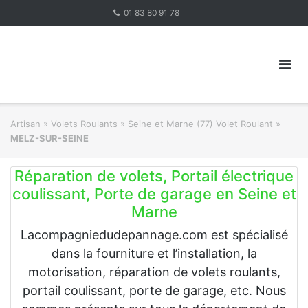
Skip
01 83 80 91 78
to
content
Artisan
»
Volets Roulants
»
Seine et Marne (77) Volet Roulant
»
MELZ-SUR-SEINE
Réparation de volets, Portail électrique
coulissant, Porte de garage en Seine et
Marne
Lacompagniedudepannage.com est spécialisé
dans la fourniture et l’installation, la
motorisation, réparation de volets roulants,
portail coulissant, porte de garage, etc. Nous