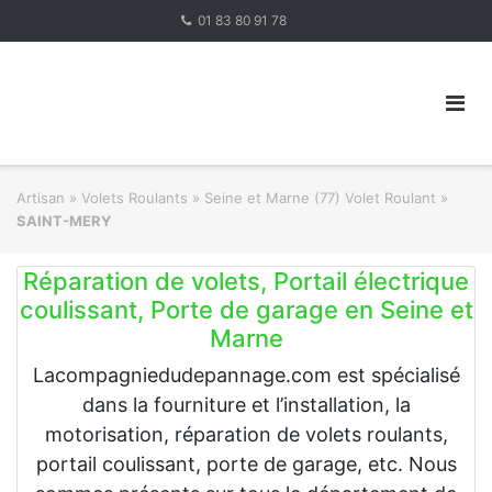
Skip
01 83 80 91 78
to
content
Artisan
»
Volets Roulants
»
Seine et Marne (77) Volet Roulant
»
SAINT-MERY
Réparation de volets, Portail électrique
coulissant, Porte de garage en Seine et
Marne
Lacompagniedudepannage.com est spécialisé
dans la fourniture et l’installation, la
motorisation, réparation de volets roulants,
portail coulissant, porte de garage, etc. Nous